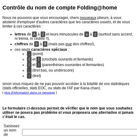
Contrôle du nom de compte Folding@home
Nous ne pouvons que vous encourager, chers
nouveaux
plieurs, à vous
abstenir d'employer d'autres caractères que les caractères usuels, et de vous
limiter à ces caractères :
lettres
de
A
à
Z
et leurs minuscules de
a
à
z
(surtout sans accent,
ni tréma, ni cédille !!),
chiffres
de
0
à
9
(mais pas
que
des chiffres!),
ces seuls
caractères spéciaux
:
.
(point)
[
et
]
(crochets ouvrants et fermants)
(
et
)
(parenthèses ouvrantes et fermantes)
_
(tiret bas, ou underscore)
-
(tiret)
sinon vous risquez de ne pas pouvoir accéder à la totalité de vos statistiques
(stats officielles, stats EOC, ou stats de l'AF par Kana-chan).
[
plus d'information dans ce message
]
Le formulaire ci-dessous permet de vérifier que le nom que vous souhaitez
utiliser ne posera pas problème et vous proposera une alternative si jamais
c'était le cas.
Saisissez
un nom
de